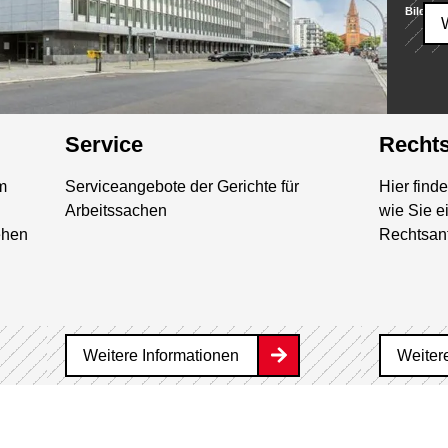
Bild:
Lan
Service
Recht
m
Serviceangebote der Gerichte für
Hier find
Arbeitssachen
wie Sie e
ehen
Rechtsant
Weitere Informationen
Weiter