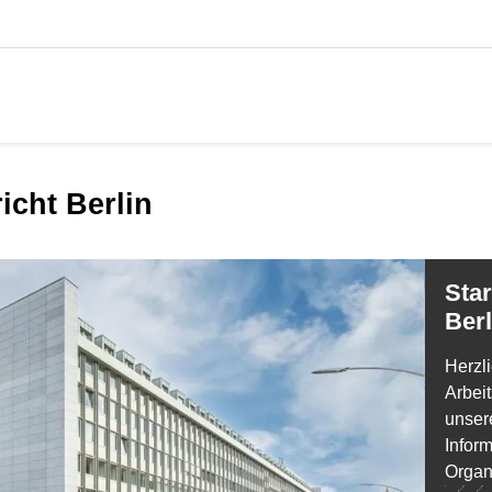
richt Berlin
Startseite Arbeitsgericht
Berl
Herzl
Arbeit
unser
Infor
Organi