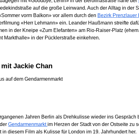
 dagegen mit «Goodbye, Lenin» in der Berolinastraße nahe der
dekindstraße auf die große Leinwand. Auch der Alltag in der S
r «Sommer vorm Balkon» vor allem durch den
Bezirk Prenzlauer
rverfilmung «Herr Lehmann» ein. Leander Haußmann streifte da
lmen in der Kneipe «Zum Elefanten» am Rio-Raiser-Platz (ehem. 
t Markthalle» in der Pücklerstraße einkehren.
" mit Jackie Chan
 vergangenen Jahren Berlin als Drehkulisse wieder ins Gespräch 
 der
Gendarmenmarkt
im Herzen der Stadt von der Ostseite zu se
t in diesem Film als Kulisse für London im 19. Jahrhundert her.