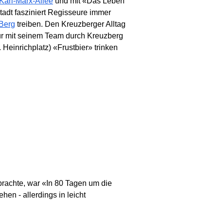
Karl-Marx-Allee
und mit «Das Leben
tadt fasziniert Regisseure immer
 Berg
treiben. Den Kreuzberger Alltag
für mit seinem Team durch Kreuzberg
Heinrichplatz) «Frustbier» trinken
brachte, war «In 80 Tagen um die
hen - allerdings in leicht