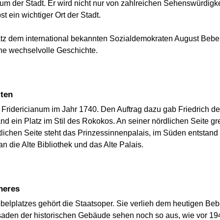
trum der Stadt. Er wird nicht nur von zahlreichen Sehenswürdigke
t ein wichtiger Ort der Stadt.
z dem international bekannten Sozialdemokraten August Bebel
eine wechselvolle Geschichte.
iten
m Fridericianum im Jahr 1740. Den Auftrag dazu gab Friedrich 
d ein Platz im Stil des Rokokos. An seiner nördlichen Seite gr
stlichen Seite steht das Prinzessinnenpalais, im Süden entstand
an die Alte Bibliothek und das Alte Palais.
neres
elplatzes gehört die Staatsoper. Sie verlieh dem heutigen Be
den der historischen Gebäude sehen noch so aus, wie vor 194