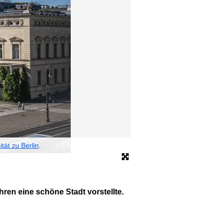
tät zu Berlin
.
Zahlreiche Menschen sind 
© dpa
hren eine schöne Stadt vorstellte.