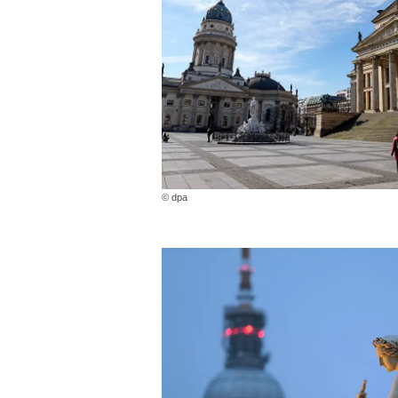
© dpa