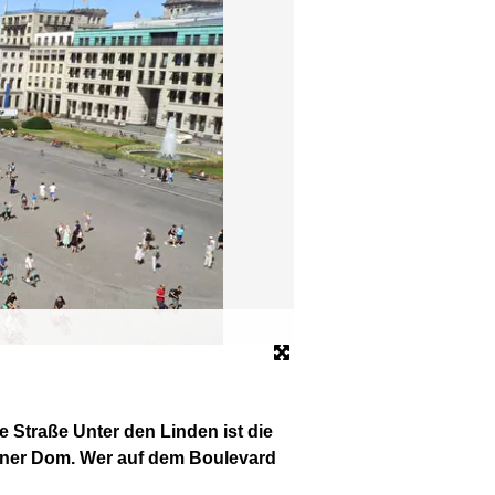
Bebelplatz an der Straße 
© dpa
 Straße Unter den Linden ist die
liner Dom. Wer auf dem Boulevard