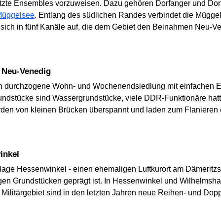
tzte Ensembles vorzuweisen. Dazu gehören Dorfanger und Dorf
Müggelsee
. Entlang des südlichen Randes verbindet die Mügg
e sich in fünf Kanäle auf, die dem Gebiet den Beinahmen Neu-V
n Neu-Venedig
n durchzogene Wohn- und Wochenendsiedlung mit einfachen E
 Grundstücke sind Wassergrundstücke, viele DDR-Funktionäre hat
den von kleinen Brücken überspannt und laden zum Flanieren 
inkel
lage Hessenwinkel - einen ehemaligen Luftkurort am Dämeritzsee
en Grundstücken geprägt ist. In Hessenwinkel und Wilhelmshag
 Militärgebiet sind in den letzten Jahren neue Reihen- und Dop