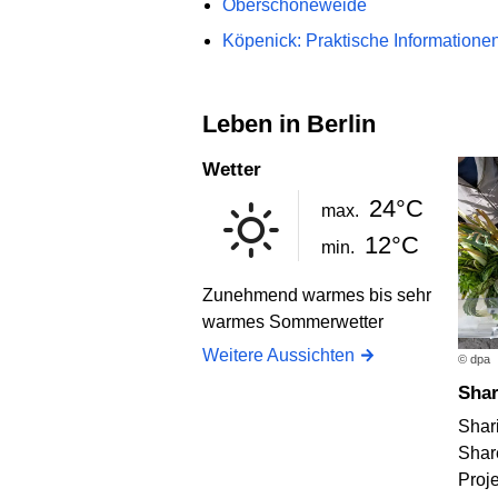
Oberschöneweide
Köpenick: Praktische Informatione
Leben in Berlin
Wetter
24°C
max.
12°C
min.
Zunehmend warmes bis sehr
warmes Sommerwetter
Weitere Aussichten
© dpa
Sha
Shar
Shar
Proje