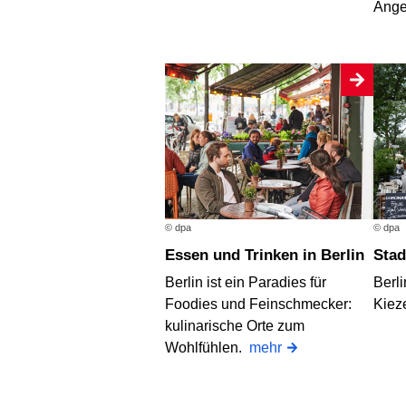
Ange
© dpa
© dpa
Essen und Trinken in Berlin
Sta
Berlin ist ein Paradies für
Berli
Foodies und Feinschmecker:
Kieze
kulinarische Orte zum
Wohlfühlen.
mehr