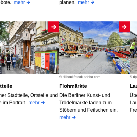
bote.
mehr
planen.
mehr
© till beck/stock.adobe.com
© dp
dtteile
Flohmärkte
L
ner Stadtteile, Ortsteile und
Die Berliner Kunst- und
Übe
 im Portrait.
mehr
Trödelmärkte laden zum
Lau
Stöbern und Feilschen ein.
Fre
mehr