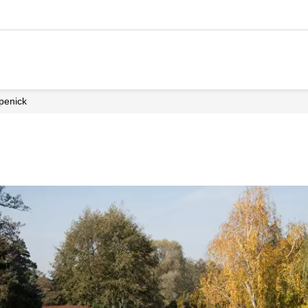
öpenick