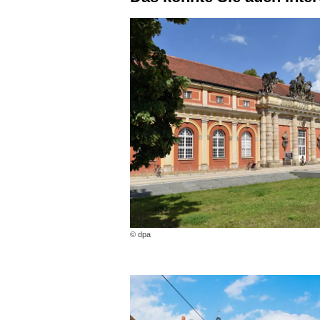
© dpa