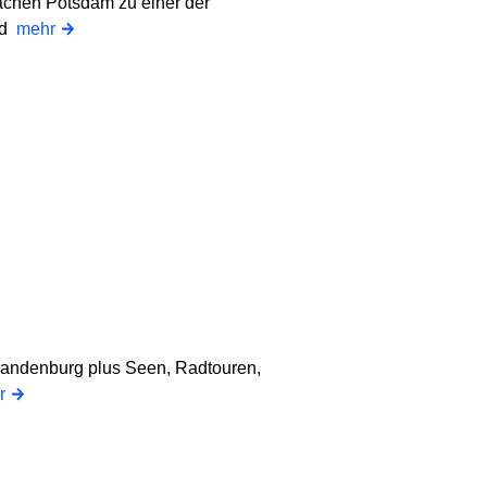
machen Potsdam zu einer der
nd
mehr
Brandenburg plus Seen, Radtouren,
r