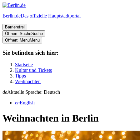
Berlin.de
Das offizielle Hauptstadtportal
Barrierefrei
Öffnen: Suche
Suche
Öffnen: Menü
Menü
Sie befinden sich hier:
Startseite
Kultur und Tickets
Tipps
Weihnachten
de
Aktuelle Sprache: Deutsch
en
English
Weihnachten in Berlin