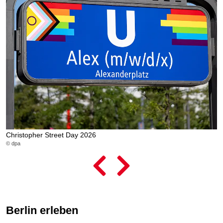
Christopher Street Day 2026
L
© dpa
© 
Berlin erleben