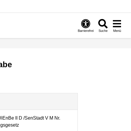
Barrierefrei
Suche
Menü
gabe
nBe II D /SenStadt V M Nr.
ngsgesetz