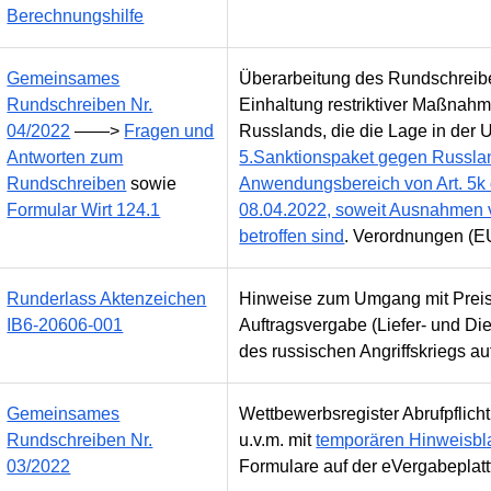
Berechnungshilfe
Gemeinsames
Überarbeitung des Rundschreibe
Rundschreiben Nr.
Einhaltung restriktiver Maßnah
04/2022
——>
Fragen und
Russlands, die die Lage in der U
Antworten zum
5.Sanktionspaket gegen Russl
Rundschreiben
sowie
Anwendungsbereich von Art. 5k
Formular Wirt 124.1
08.04.2022, soweit Ausnahmen 
betroffen sind
. Verordnungen (
Runderlass Aktenzeichen
Hinweise zum Umgang mit Preiss
IB6-20606-001
Auftragsvergabe (Liefer- und Di
des russischen Angriffskriegs au
Gemeinsames
Wettbewerbsregister Abrufpflic
Rundschreiben Nr.
u.v.m. mit
temporären Hinweisbla
03/2022
Formulare auf der eVergabeplattf