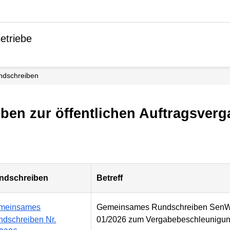
etriebe
undschreiben
iben zur öffentlichen Auftragsver
ndschreiben
Betreff
meinsames
Gemeinsames Rundschreiben SenWiE
dschreiben Nr.
01/2026 zum Vergabebeschleunigu