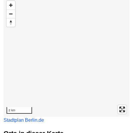
zur Teaserliste mit den enthaltenen Adressen unter der
Karte springen
2 km
Stadtplan Berlin.de