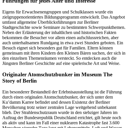
Führungen für jedes Alter und Interesse
Eigens für Erwachsenengruppen und Schulklassen wurde ein
zielgruppenorientiertes Bildungsprogramm entwickelt. Das Angebot
umfasst allgemeine Überblicksführungen zur Berliner
Stadtgeschichte sowie Seminare zu bestimmten Schwerpunkthemen.
Neben der Erläuterung der inhaltlichen und historischen Fakten
bekommen die Besucher vor allem einen aufschlussreichen, aber
auch unterhaltsamen Rundgang in etwa zwei Stunden geboten. Ein
Besuch eignet sich besonders gut für Familien. Eltern können
gemeinsam mit ihren Kindern den Kleinen Bären suchen, der sich in
den einzelnen Themenräumen versteckt. So entdecken auch die
Jüngsten Berliner Geschichte auf eine spielerische Art und Weise.
Originaler Atomschutzbunker im Museum The
Story of Berlin
Ein besonderer Bestandteil der Erlebnisausstellung ist die Führung
durch einen originalen Atomschutzbunker, der sich unter dem
Ku’damm Karree befindet und dessen Existenz der Berliner
Bevölkerung trotz seiner zentralen Lage weitgehend unbekannt
blieb. Der Strahlenschutzraum wurde in den siebziger Jahren im
Auftrag der Bundesrepublik Deutschland errichtet, gilt heute noch
als aktiv und kann im Fall einer nuklearen Katastrophe fast 3.600
Menschen vierzehn Tage lang mit Lebensmitteln, Luft und Wasser