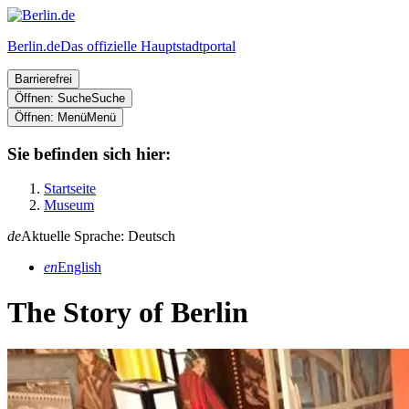
Berlin.de
Das offizielle Hauptstadtportal
Barrierefrei
Öffnen: Suche
Suche
Öffnen: Menü
Menü
Sie befinden sich hier:
Startseite
Museum
de
Aktuelle Sprache: Deutsch
en
English
The Story of Berlin