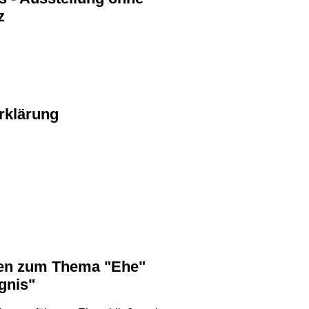
z
Erklärung
gnis"