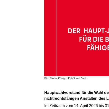
Bild: Sasha König / HJAV Land Berlin
Hauptwahlvorstand für die Wahl der Haupt-Jugend- und Auszubildendenvertretung für die Behörden, Gerichte und
nichtrechtsfähigen Anstalten des 
Im Zeitraum vom 14. April 2026 bis 