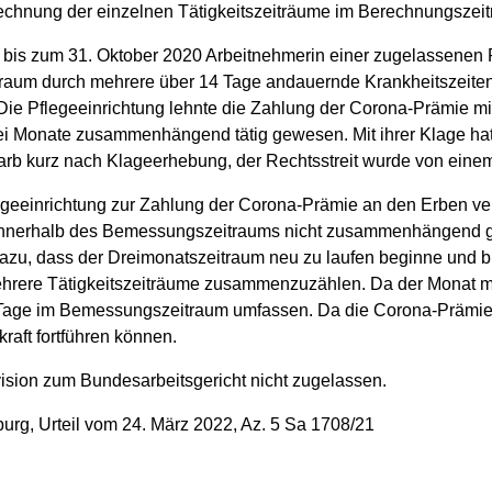
echnung der einzelnen Tätigkeitszeiträume im Berechnungszeitr
 bis zum 31. Oktober 2020 Arbeitnehmerin einer zugelassenen P
itraum durch mehrere über 14 Tage andauernde Krankheitszeiten
 Die Pflegeeinrichtung lehnte die Zahlung der Corona-Prämie mi
i Monate zusammenhängend tätig gewesen. Mit ihrer Klage hat 
starb kurz nach Klageerhebung, der Rechtsstreit wurde von einem
legeeinrichtung zur Zahlung der Corona-Prämie an den Erben ve
 innerhalb des Bemessungszeitraums nicht zusammenhängend ge
dazu, dass der Dreimonatszeitraum neu zu laufen beginne und bi
ehrere Tätigkeitszeiträume zusammenzuzählen. Da der Monat m
 Tage im Bemessungszeitraum umfassen. Da die Corona-Prämie 
raft fortführen können.
ision zum Bundesarbeitsgericht nicht zugelassen.
urg, Urteil vom 24. März 2022, Az. 5 Sa 1708/21