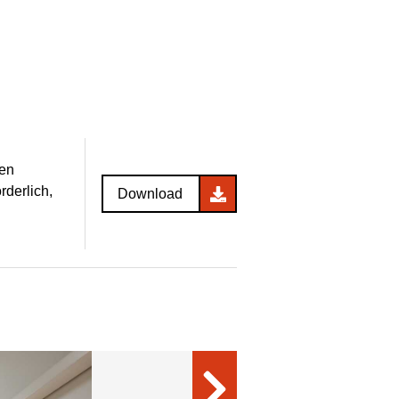
ken
rderlich,
Download