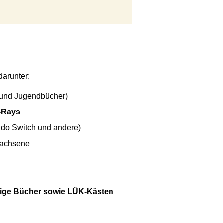
 darunter:
 und Jugendbücher)
-Rays
endo Switch und andere)
wachsene
örige Bücher sowie LÜK-Kästen