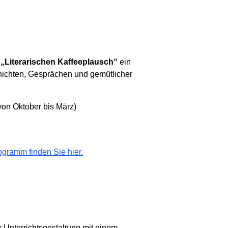
m
„Literarischen Kaffeeplausch“
ein
ichten, Gesprächen und gemütlicher
von Oktober bis März)
ogramm finden Sie hier.
er Unterrichtsgestaltung mit einem