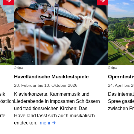
© dpa
© dpa
Havelländische Musikfestspiele
Opernfest
28. Februar bis 10. Oktober 2026
24. April bis 
sik
Klavierkonzerte, Kammermusik und
Das internat
östlich
Liederabende in imposanten Schlössern
Spree gasti
und traditionsreichen Kirchen: Das
zwischen Fr
rte.
Havelland lässt sich auch musikalisch
entdecken.
mehr