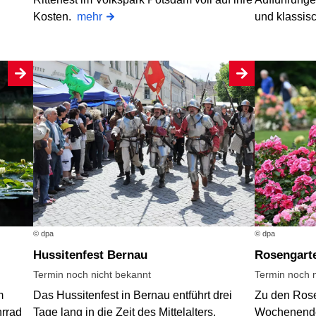
und klassis
Kosten.
mehr
© dpa
© dpa
Hussitenfest Bernau
Rosengart
Termin noch nicht bekannt
Termin noch n
m
Das Hussitenfest in Bernau entführt drei
Zu den Rose
hrrad
Tage lang in die Zeit des Mittelalters.
Wochenende 