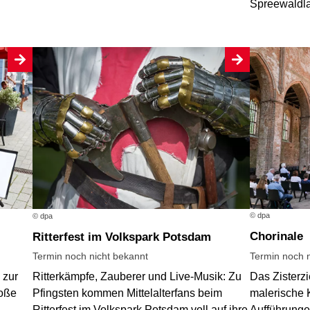
Spreewaldla
© dpa
© dpa
Chorinale
Ritterfest im Volkspark Potsdam
Termin noch n
Termin noch nicht bekannt
 zur
Das Zisterzi
Ritterkämpfe, Zauberer und Live-Musik: Zu
roße
malerische K
Pfingsten kommen Mittelalterfans beim
Aufführunge
Ritterfest im Volkspark Potsdam voll auf ihre