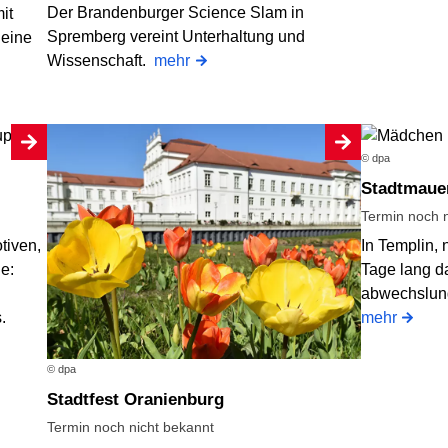
Der Brandenburger Science Slam in
it
Spremberg vereint Unterhaltung und
 eine
Wissenschaft.
mehr
© dpa
Stadtmaue
Termin noch n
tiven,
In Templin, 
e:
Tage lang d
abwechslung
s.
mehr
© dpa
Stadtfest Oranienburg
Termin noch nicht bekannt