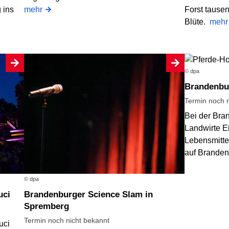
 ins
mehr
Forst tausen
Blüte.
mehr
© dpa
Brandenbu
Termin noch n
Bei der Bra
Landwirte E
Lebensmitte
auf Brande
© dpa
uci
Brandenburger Science Slam in
Spremberg
Termin noch nicht bekannt
uci