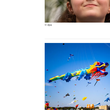
© dpa