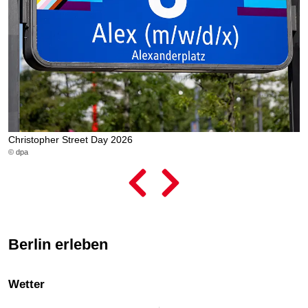
Christopher Street Day 2026
L
© dpa
© 
Berlin erleben
Wetter