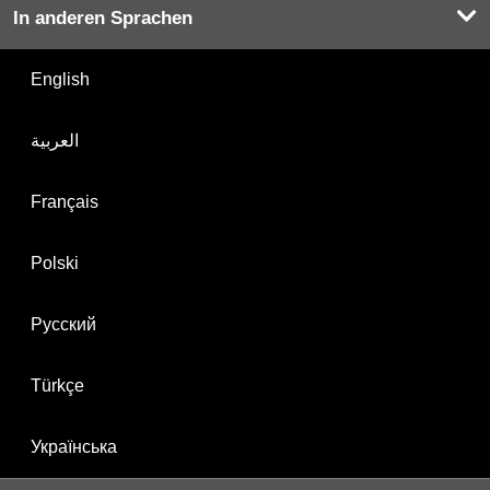
In anderen Sprachen
English
العربية
Français
Polski
Русский
Türkçe
Українська