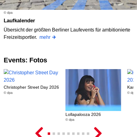
© dpa
Laufkalender
Übersicht der größten Berliner Laufevents für ambitionierte
Freizeitsportler.
mehr
Events: Fotos
Christopher Street Day 2026
Karn
© dpa
© dpa
Lollapalooza 2026
© dpa