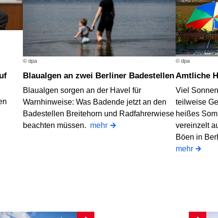
© dpa
© dpa
Blaualgen an zwei Berliner Badestellen
Amtliche 
Blaualgen sorgen an der Havel für
Viel Sonnen
en
Warnhinweise: Was Badende jetzt an den
teilweise G
Badestellen Breitehorn und Radfahrerwiese
heißes Som
beachten müssen.
mehr
vereinzelt a
Böen in Ber
mehr