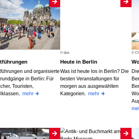
© dpa
© Chr
dtführungen
Heute in Berlin
tführungen und organisierte
Was ist heute los in Berlin? Die
Di
trundgänge in Berlin: Für
besten Veranstaltungen für
Ber
her, Touristen,
morgen aus ausgewählten
Ber
lklassen.
mehr
Kategorien.
mehr
Woc
Aug
me