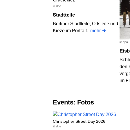
© dpa
Stadtteile
Berliner Stadtteile, Ortsteile und
Kieze im Portrait.
mehr
© dpa
Eis
Schli
den 
verg
im F
Events: Fotos
Christopher Street Day 2026
© dpa