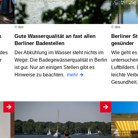
© dpa
© dpa
Gute Wasserqualität an fast allen
Berliner Straßenbäume werden wieder
Berliner Badestellen
gesünder
 des
Der Abkühlung im Wasser steht nichts im
Wie geht es
r
Wege: Die Badegewässerqualität in Berlin
untersuchen 
ist gut. Nur an einigen Stellen gibt es
Luftbildern.
Hinweise zu beachten.
mehr
leichte Ver
Gesundheit