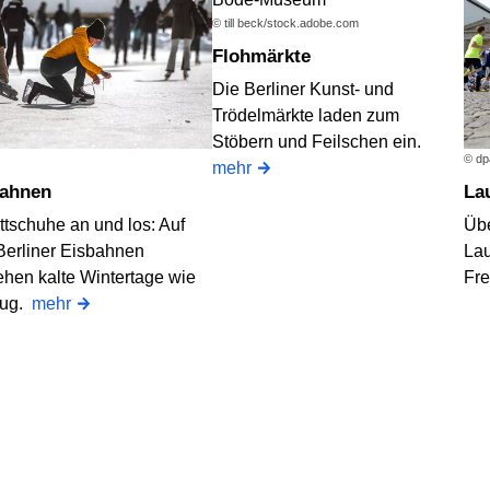
© till beck/stock.adobe.com
Flohmärkte
Die Berliner Kunst- und
Trödelmärkte laden zum
Stöbern und Feilschen ein.
© dp
mehr
bahnen
L
ttschuhe an und los: Auf
Übe
Berliner Eisbahnen
Lau
ehen kalte Wintertage wie
Fre
lug.
mehr