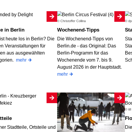
© Christoffer Collina
© dp
te in Berlin
Wochenend-Tipps
S
st heute los in Berlin? Die
Die Wochenend-Tipps von
Sta
en Veranstaltungen für
Berlin.de - das Original: Das
Sta
en aus ausgewählten
Berlin-Programm für das
Bes
gorien.
mehr
Wochenende vom 7. bis 9.
Sc
August 2026 in der Hauptstadt.
mehr
© ti
dtteile
F
ner Stadtteile, Ortsteile und
Die