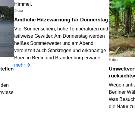
© dpa
Amtliche Hitzewarnung für Donnerstag
Viel Sonnenschein, hohe Temperaturen und
teilweise Gewitter: Am Donnerstag werden
heißes Sommerwetter und am Abend
vereinzelt auch Starkregen und orkanartige
Böen in Berlin und Brandenburg erwartet.
© dpa
mehr
tellen
Umweltverwaltung bittet: Wälder
rücksichts
Wegen anhalt
 den
Berliner Wä
rwiese
Was Besuche
die Natur z