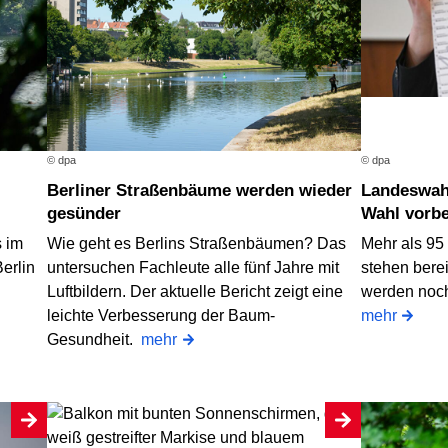
© dpa
© dpa
Berliner Straßenbäume werden wieder
Landeswahlleiter: Berlin ist gut auf
gesünder
Wahl vorbe
s im
Wie geht es Berlins Straßenbäumen? Das
Mehr als 95
erlin
untersuchen Fachleute alle fünf Jahre mit
stehen berei
Luftbildern. Der aktuelle Bericht zeigt eine
werden noch
leichte Verbesserung der Baum-
mehr
Gesundheit.
mehr