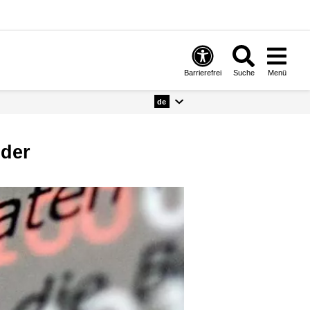
Barrierefrei
Suche
Menü
de
lder