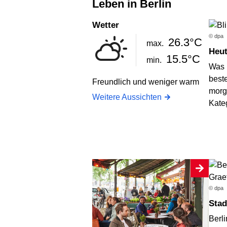
Leben in Berlin
Wetter
© dpa
26.3°C
max.
Heu
15.5°C
min.
Was i
best
Freundlich und weniger warm
morg
Weitere Aussichten
Kate
© dpa
Sta
Berli