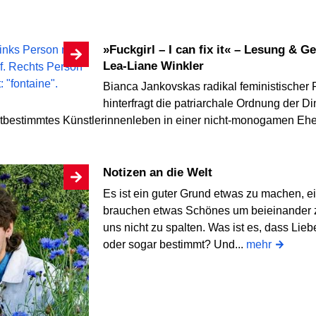
»Fuckgirl – I can fix it« – Lesung & Gespräch mit Bianca Jankovska &
Lea-Liane Winkler
Bianca Jankovskas radikal feministische
hinterfragt die patriarchale Ordnung der D
bstbestimmtes Künstlerinnenleben in einer nicht-monogamen Ehe.
Notizen an die Welt
Es ist ein guter Grund etwas zu machen, ei
brauchen etwas Schönes um beieinander z
uns nicht zu spalten. Was ist es, dass Lie
oder sogar bestimmt? Und...
mehr