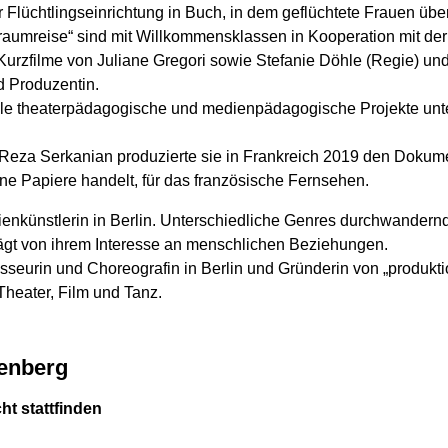
 Flüchtlingseinrichtung in Buch, in dem geflüchtete Frauen über 
Traumreise“ sind mit Willkommensklassen in Kooperation mit de
urzfilme von Juliane Gregori sowie Stefanie Döhle (Regie) und 
d Produzentin.
relle theaterpädagogische und medienpädagogische Projekte unt
Reza Serkanian produzierte sie in Frankreich 2019 den Dokumen
ne Papiere handelt, für das französische Fernsehen.
dienkünstlerin in Berlin. Unterschiedliche Genres durchwandern
rägt von ihrem Interesse an menschlichen Beziehungen.
seurin und Choreografin in Berlin und Gründerin von „produktion
heater, Film und Tanz.
senberg
cht stattfinden