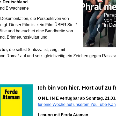
in Deutschland
 und Erwachsene
e Dokumentation, die Perspektiven von
igt. Dieser Film ist kein Film ÜBER Sinti*
tte und beleuchtet eine Bandbreite von
g, Erinnerungskultur und
utor
, die selbst Sintizza ist, zeigt mit
* und Roma* auf und setzt gleichzeitig ein Zeichen gegen Rassi
Ich bin von hier, Hört auf zu 
O N L I N E verfügbar ab Sonntag, 21.03
für eine Woche auf unserem YouTube-Kan
Lesung mit Ferda Ataman