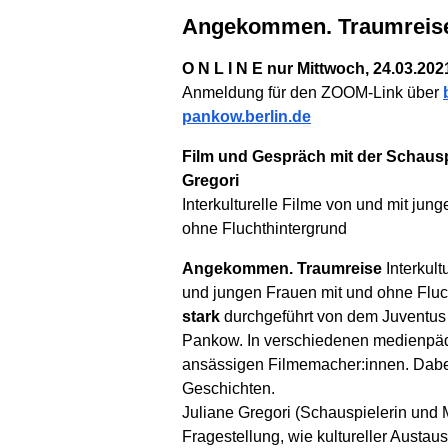
Angekommen. Traumreis
O N L I N E nur Mittwoch, 24.03.202
Anmeldung für den ZOOM-Link über
pankow.berlin.de
Film und Gespräch mit der Schausp
Gregori
Interkulturelle Filme von und mit ju
ohne Fluchthintergrund
Angekommen. Traumreise
Interkul
und jungen Frauen mit und ohne Fluch
stark
durchgeführt von dem Juventus e
Pankow. In verschiedenen medienpäda
ansässigen Filmemacher:innen. Dabei
Geschichten.
Juliane Gregori (Schauspielerin und M
Fragestellung, wie kultureller Austau