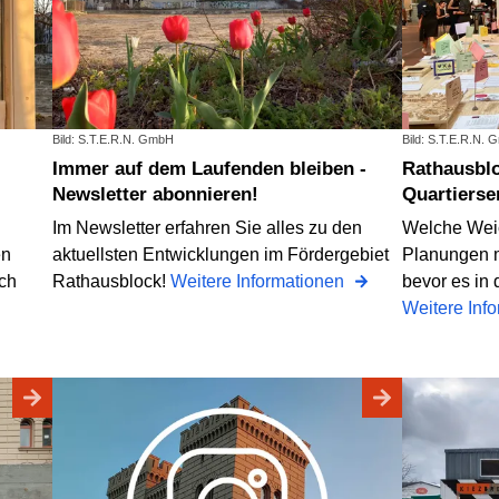
Bild: S.T.E.R.N. GmbH
Bild: S.T.E.R.N.
Immer auf dem Laufenden bleiben -
Rathausblock im Wandel -
Newsletter abonnieren!
Quartierse
Im Newsletter erfahren Sie alles zu den
Welche Weic
en
aktuellsten Entwicklungen im Fördergebiet
Planungen 
ch
Rathausblock!
Weitere Informationen
bevor es in
Weitere Inf