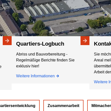
Quartiers-Logbuch
Kont
Abriss und Bauvorbereitung -
Sie möch
Regelmäßige Berichte finden Sie
Areal mel
exklusiv hier!
übermitte
e
Arbeit de
Weitere Informationen
Weitere I
artiersentwicklung
Zusammenarbeit
Mitmache