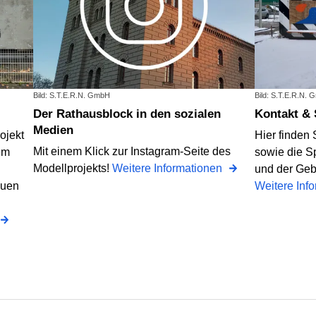
Bild: S.T.E.R.N. GmbH
Bild: S.T.E.R.N.
Der Rathausblock in den sozialen
Kontakt &
Medien
ojekt
Hier finden
Mit einem Klick zur Instagram-Seite des
em
sowie die Sp
Modellprojekts!
Weitere Informationen
und der Geb
auen
Weitere Inf