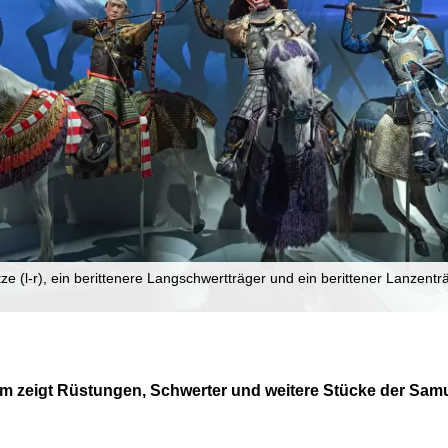
ze (l-r), ein berittenere Langschwertträger und ein berittener Lanzen
zeigt Rüstungen, Schwerter und weitere Stücke der Samur