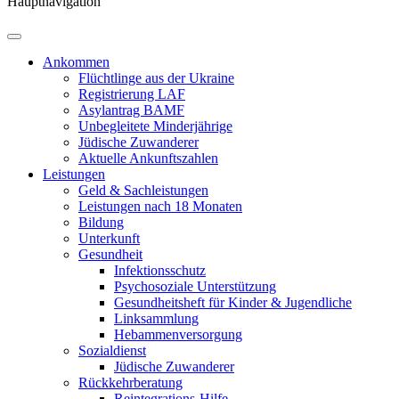
Hauptnavigation
Ankommen
Flüchtlinge aus der Ukraine
Registrierung LAF
Asylantrag BAMF
Unbegleitete Minderjährige
Jüdische Zuwanderer
Aktuelle Ankunftszahlen
Leistungen
Geld & Sachleistungen
Leistungen nach 18 Monaten
Bildung
Unterkunft
Gesundheit
Infektionsschutz
Psychosoziale Unterstützung
Gesundheitsheft für Kinder & Jugendliche
Linksammlung
Hebammen­versorgung
Sozialdienst
Jüdische Zuwanderer
Rückkehr­beratung
Reintegrations-Hilfe