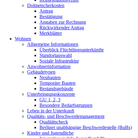
Dolmetscher­kosten
Antrag
Bestätigung
Angaben zur Rechnung
Rückwirkender Antrag
Merkblätter
Wohnen
Allgemeine Informationen
Überblick Flüchtlings­unterkünfte
Standortauswahl
Soziale Infrastruktur
Anwohner­information
Gebäudetypen
Neubauten
Temporäre Bauten
Bestandsgebäude
Unterbringungs­konzepte
GU 1, 2, 3
Besondere Bedarfsgruppen
Leben in der Unterkunft
Qualitäts- und Beschwerde­management
Qualitätscheck
Berliner unabhängige Beschwerdestelle (BuBs)
Kinder und Jugendliche