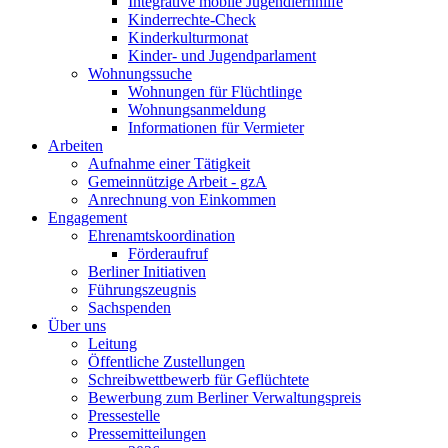
Integrative mobile Jugendlernhilfe
Kinderrechte-Check
Kinderkulturmonat
Kinder- und Jugendparlament
Wohnungssuche
Wohnungen für Flüchtlinge
Wohnungs­anmeldung
Informationen für Vermieter
Arbeiten
Aufnahme einer Tätigkeit
Gemeinnützige Arbeit - gzA
Anrechnung von Einkommen
Engagement
Ehrenamts­koordination
Förderaufruf
Berliner Initiativen
Führungszeugnis
Sachspenden
Über uns
Leitung
Öffentliche Zustellungen
Schreibwettbewerb für Geflüchtete
Bewerbung zum Berliner Verwaltungspreis
Pressestelle
Presse­mitteilungen