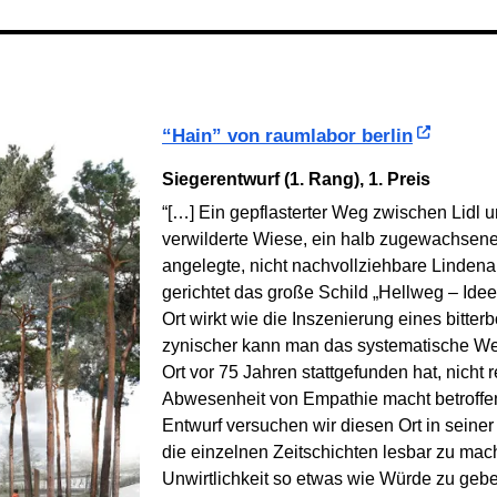
“Hain” von raumlabor berlin
Siegerentwurf (1. Rang), 1. Preis
“[…] Ein gepflasterter Weg zwischen Lidl 
verwilderte Wiese, ein halb zugewachsenes
angelegte, nicht nachvollziehbare Linden
gerichtet das große Schild „Hellweg – Id
Ort wirkt wie die Inszenierung eines bitter
zynischer kann man das systematische W
Ort vor 75 Jahren stattgefunden hat, nicht 
Abwesenheit von Empathie macht betroffen,
Entwurf versuchen wir diesen Ort in seiner
die einzelnen Zeitschichten lesbar zu mach
Unwirtlichkeit so etwas wie Würde zu geben