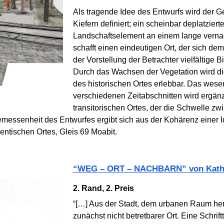
Als tragende Idee des Entwurfs wird der 
Kiefern definiert; ein scheinbar deplatziert
Landschaftselement an einem lange vernac
schafft einen eindeutigen Ort, der sich de
der Vorstellung der Betrachter vielfältige 
Durch das Wachsen der Vegetation wird die 
des historischen Ortes erlebbar. Das wesen
verschiedenen Zeitabschnitten wird ergänz
transitorischen Ortes, der die Schwelle z
messenheit des Entwurfes ergibt sich aus der Kohärenz einer Id
entischen Ortes, Gleis 69 Moabit.
“WEG – ORT – NACHBARN” von Kat
2. Rand, 2. Preis
“[…] Aus der Stadt, dem urbanen Raum h
zunächst nicht betretbarer Ort. Eine Schri