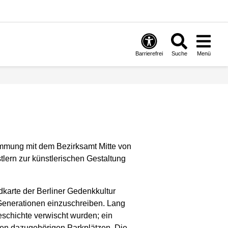
Barrierefrei
Suche
Menü
timmung mit dem Bezirksamt Mitte von
lern zur künstlerischen Gestaltung
karte der Berliner Gedenkkultur
 Generationen einzuschreiben. Lang
eschichte verwischt wurden; ein
den dazugehörigen Parkplätzen. Die