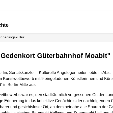
chte
Erinnerungskultur
"Gedenkort Güterbahnhof Moabit"
lin, Senatskanzlei – Kulturelle Angelegenheiten lobte in Abs
nen Kunstwettbewerb mit 9 eingeladenen Künstlerinnen und Künst
 in Berlin-Mitte aus.
ettbewerbs war es, den stadträumlich vergessenen Ort der Land
ige Erinnerung in das kollektive Gedächtnis der nachfolgenden
nbarer und gesichtsloser Ort, an dem beinahe alle Spuren der G
iegebiet, zwischen Baumarkt Hellweg und Supermarkt Lidl und 