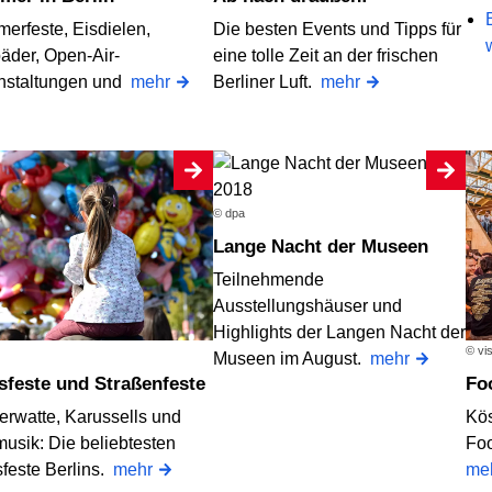
erfeste, Eisdielen,
Die besten Events und Tipps für
bäder, Open-Air-
eine tolle Zeit an der frischen
nstaltungen und
mehr
Berliner Luft.
mehr
© dpa
Lange Nacht der Museen
Teilnehmende
Ausstellungshäuser und
Highlights der Langen Nacht der
© vi
Museen im August.
mehr
ksfeste und Straßenfeste
F
erwatte, Karussells und
Kös
musik: Die beliebtesten
Foo
sfeste Berlins.
mehr
me