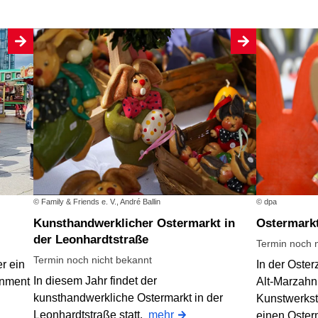
© Family & Friends e. V., André Ballin
© dpa
Kunsthandwerklicher Ostermarkt in
Ostermark
der Leonhardtstraße
Termin noch n
Termin noch nicht bekannt
r ein
In der Oster
In diesem Jahr findet der
inment
Alt-Marzahn
kunsthandwerkliche Ostermarkt in der
Kunstwerkst
Leonhardtstraße statt.
mehr
einen Oster