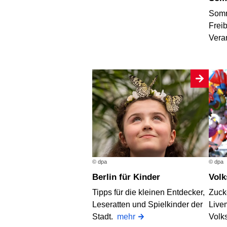
Somm
Frei
Vera
© dpa
© dpa
Berlin für Kinder
Vol
Tipps für die kleinen Entdecker,
Zuck
Leseratten und Spielkinder der
Live
Stadt.
mehr
Volk