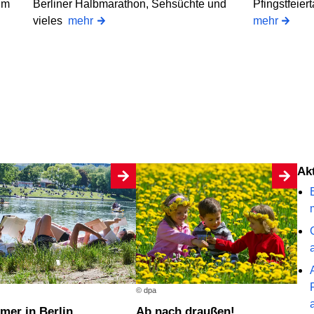
um
Berliner Halbmarathon, Sehsüchte und
Pfingstfeier
vieles
mehr
mehr
A
© dpa
mer in Berlin
Ab nach draußen!