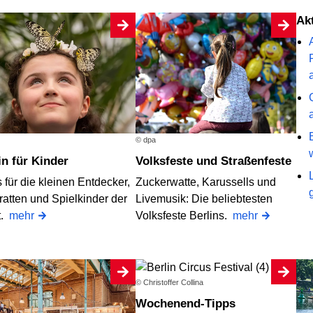
A
© dpa
lin für Kinder
Volksfeste und Straßenfeste
 für die kleinen Entdecker,
Zuckerwatte, Karussells und
ratten und Spielkinder der
Livemusik: Die beliebtesten
t.
mehr
Volksfeste Berlins.
mehr
© Christoffer Collina
Wochenend-Tipps