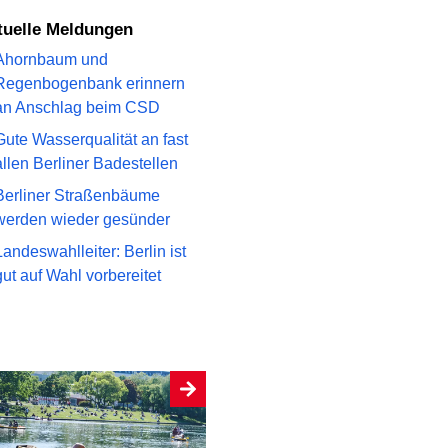
ktuelle Meldungen
Ahornbaum und
Regenbogenbank erinnern
an Anschlag beim CSD
Gute Wasserqualität an fast
allen Berliner Badestellen
Berliner Straßenbäume
werden wieder gesünder
Landeswahlleiter: Berlin ist
gut auf Wahl vorbereitet