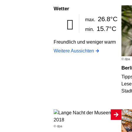
Wetter
26.8°C
max.
15.7°C
min.
Freundlich und weniger warm
Weitere Aussichten
© dpa
Ber
Tipps
Lese
Stad
© dpa