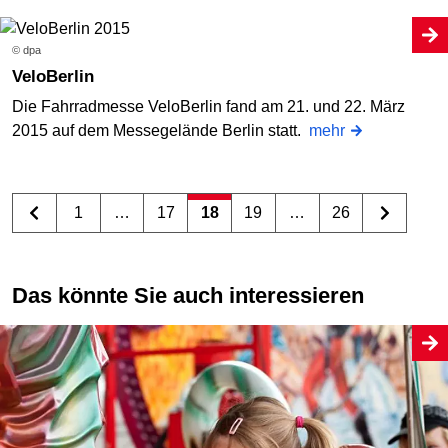
© dpa
VeloBerlin
Die Fahrradmesse VeloBerlin fand am 21. und 22. März
2015 auf dem Messegelände Berlin statt.
mehr
1
…
17
18
19
…
26
Das könnte Sie auch interessieren