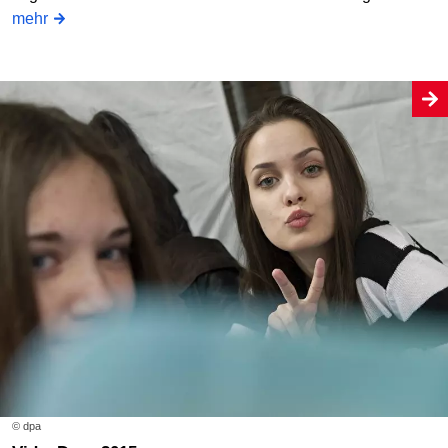
mehr
© dpa