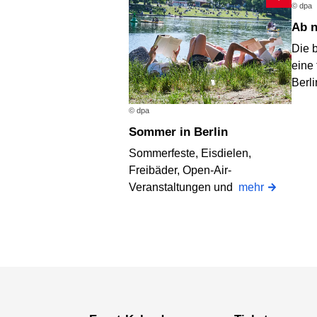
© dpa
Ab
Die 
eine 
Berli
© dpa
Sommer in Berlin
Sommerfeste, Eisdielen,
Freibäder, Open-Air-
Veranstaltungen und
mehr