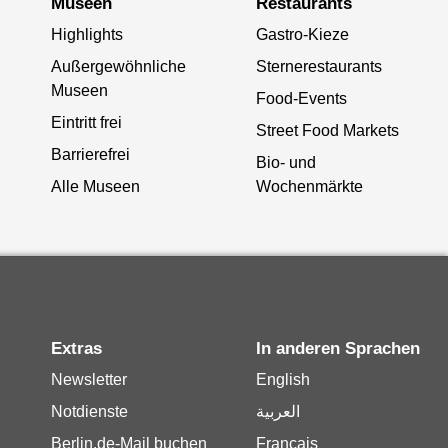
Museen
Restaurants
Highlights
Gastro-Kieze
Außergewöhnliche
Sternerestaurants
Museen
Food-Events
Eintritt frei
Street Food Markets
Barrierefrei
Bio- und
Alle Museen
Wochenmärkte
Extras
In anderen Sprachen
Newsletter
English
Notdienste
العربية
Berlin.de-Mail buchen
Français