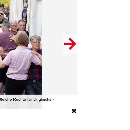
leiche Rechte für Ungleiche -
Eine Trachtengruppe aus B
© dpa