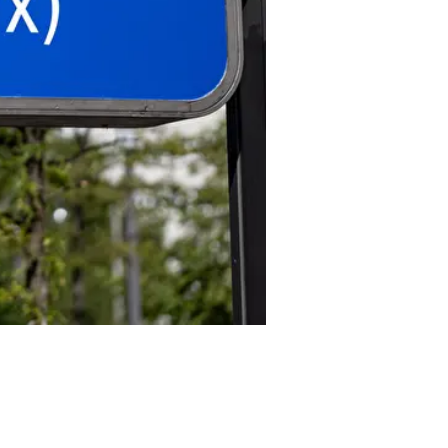
Lollapalooza 2026
© dpa