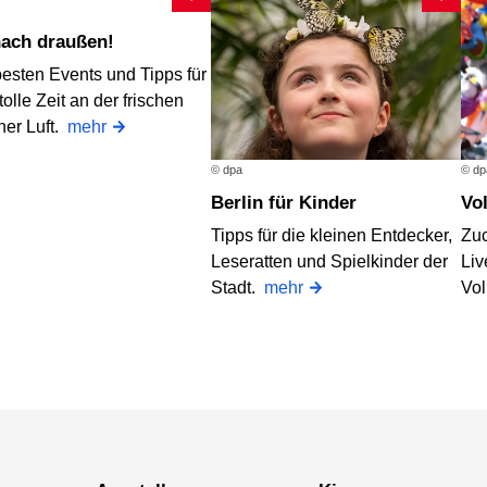
 nach draußen!
besten Events und Tipps für
tolle Zeit an der frischen
ner Luft.
mehr
© dpa
© dp
Berlin für Kinder
V
Tipps für die kleinen Entdecker,
Zuc
Leseratten und Spielkinder der
Liv
Stadt.
mehr
Vol