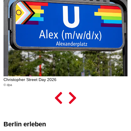
Christopher Street Day 2026
L
© dpa
© 
Berlin erleben