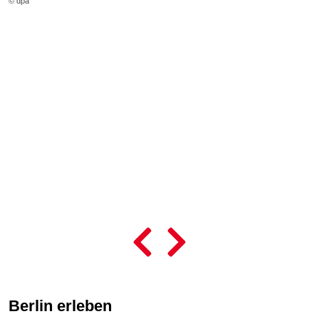
© dpa
L
© 
Berlin erleben