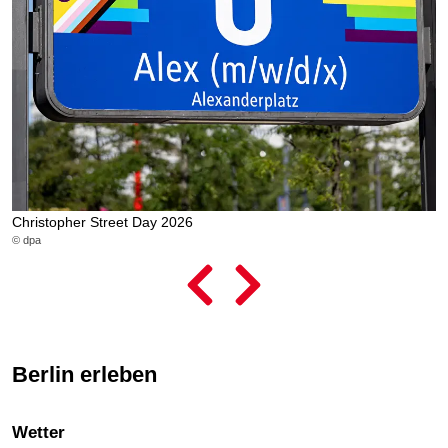
Christopher Street Day 2026
L
© dpa
© 
Berlin erleben
Wetter