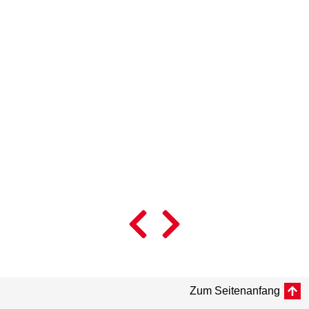
L
© 
Zum Seitenanfang