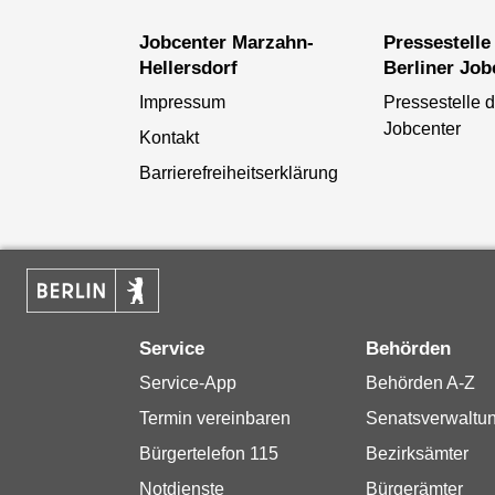
Jobcenter Marzahn-
Pressestelle der
Hellersdorf
Berliner Job
Impressum
Pressestelle d
Jobcenter
Kontakt
Barrierefreiheitserklärung
Service
Behörden
Service-App
Behörden A-Z
Termin vereinbaren
Senatsverwaltu
Bürgertelefon 115
Bezirksämter
Notdienste
Bürgerämter