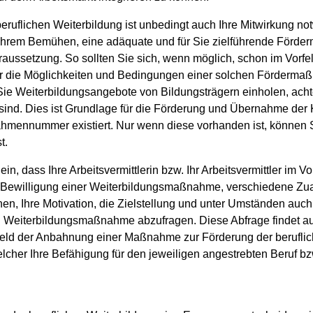
uflichen Weiterbildung ist unbedingt auch Ihre Mitwirkung notw
 in Ihrem Bemühen, eine adäquate und für Sie zielführende Förde
oraussetzung. So sollten Sie sich, wenn möglich, schon im Vorfe
ber die Möglichkeiten und Bedingungen einer solchen Förderma
Sie Weiterbildungsangebote von Bildungsträgern einholen, achte
ind. Dies ist Grundlage für die Förderung und Übernahme der K
mennummer existiert. Nur wenn diese vorhanden ist, können Si
t.
 ein, dass Ihre Arbeitsvermittlerin bzw. Ihr Arbeitsvermittler im V
 Bewilligung einer Weiterbildungsmaßnahme, verschiedene Zua
n, Ihre Motivation, die Zielstellung und unter Umständen auch I
eiterbildungsmaßnahme abzufragen. Diese Abfrage findet auch 
feld der Anbahnung einer Maßnahme zur Förderung der beruflic
cher Ihre Befähigung für den jeweiligen angestrebten Beruf bzw