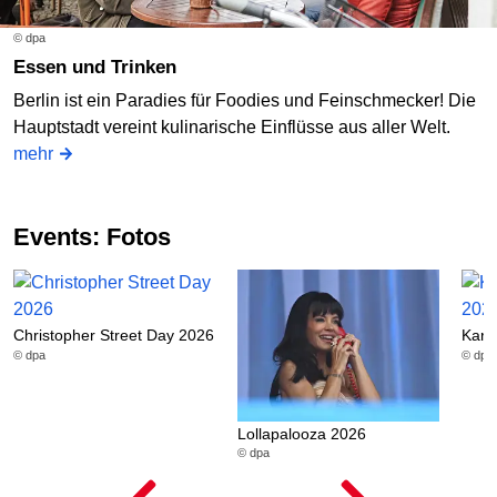
© dpa
Essen und Trinken
Berlin ist ein Paradies für Foodies und Feinschmecker! Die
Hauptstadt vereint kulinarische Einflüsse aus aller Welt.
mehr
Events: Fotos
Christopher Street Day 2026
Karn
© dpa
© dpa
Lollapalooza 2026
© dpa