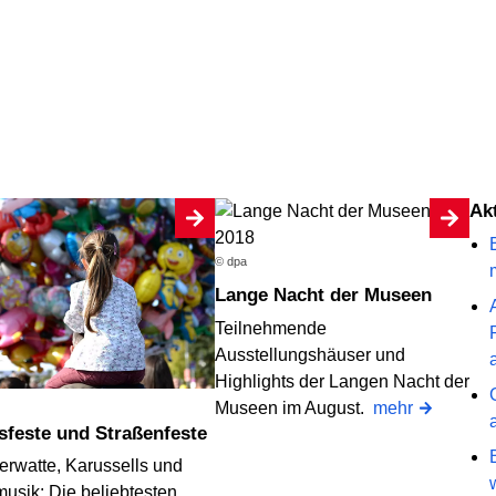
A
© dpa
Lange Nacht der Museen
Teilnehmende
Ausstellungshäuser und
Highlights der Langen Nacht der
Museen im August.
mehr
ksfeste und Straßenfeste
erwatte, Karussells und
musik: Die beliebtesten