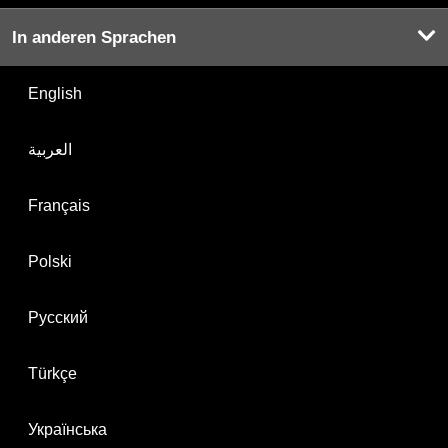
In anderen Sprachen
English
العربية
Français
Polski
Русский
Türkçe
Українська