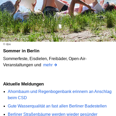
© dpa
Sommer in Berlin
Sommerfeste, Eisdielen, Freibäder, Open-Air-
Veranstaltungen und
mehr
Aktuelle Meldungen
Ahornbaum und Regenbogenbank erinnern an Anschlag
beim CSD
Gute Wasserqualität an fast allen Berliner Badestellen
Berliner Straßenbäume werden wieder gesünder