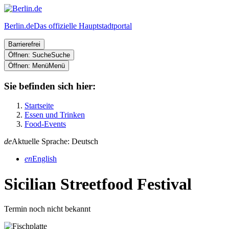
Berlin.de
Das offizielle Hauptstadtportal
Barrierefrei
Öffnen: Suche
Suche
Öffnen: Menü
Menü
Sie befinden sich hier:
Startseite
Essen und Trinken
Food-Events
de
Aktuelle Sprache: Deutsch
en
English
Sicilian Streetfood Festival
Termin noch nicht bekannt