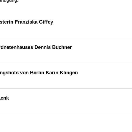
erfügung.
terin Franziska Giffey
rdnetenhauses Dennis Buchner
ngshofs von Berlin Karin Klingen
Lenk