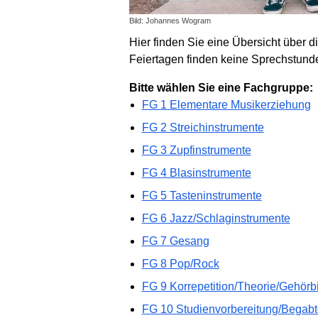
Bild: Johannes Wogram
Hier finden Sie eine Übersicht über 
Feiertagen finden keine Sprechstunde
Bitte wählen Sie eine Fachgruppe:
FG 1 Elementare Musikerziehung
FG 2 Streichinstrumente
FG 3 Zupfinstrumente
FG 4 Blasinstrumente
FG 5 Tasteninstrumente
FG 6 Jazz/Schlaginstrumente
FG 7 Gesang
FG 8 Pop/Rock
FG 9 Korrepetition/Theorie/Gehörb
FG 10 Studienvorbereitung/Begabt