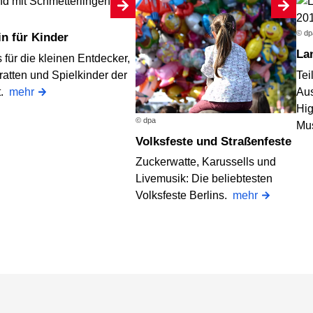
© dp
lin für Kinder
L
 für die kleinen Entdecker,
ratten und Spielkinder der
Te
t.
mehr
Aus
Hig
© dpa
Mu
Volksfeste und Straßenfeste
Zuckerwatte, Karussells und
Livemusik: Die beliebtesten
Volksfeste Berlins.
mehr