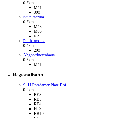
0.3km
M41
300
Kulturforum
0.3km
M48
M85
N2
Philharmonie
0.4km
200
Abgeordnetenhaus
0.5km
M41
Regional­bahn
S+U Potsdamer Platz Bhf
0.2km
RE3
RE5
RE4
FEX
RB10