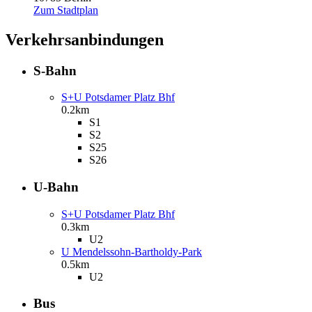
Zum Stadtplan
Verkehrsanbindungen
S-Bahn
S+U Potsdamer Platz Bhf
0.2km
S1
S2
S25
S26
U-Bahn
S+U Potsdamer Platz Bhf
0.3km
U2
U Mendelssohn-Bartholdy-Park
0.5km
U2
Bus