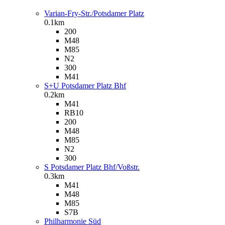
Varian-Fry-Str./Potsdamer Platz
0.1km
200
M48
M85
N2
300
M41
S+U Potsdamer Platz Bhf
0.2km
M41
RB10
200
M48
M85
N2
300
S Potsdamer Platz Bhf/Voßstr.
0.3km
M41
M48
M85
S7B
Philharmonie Süd