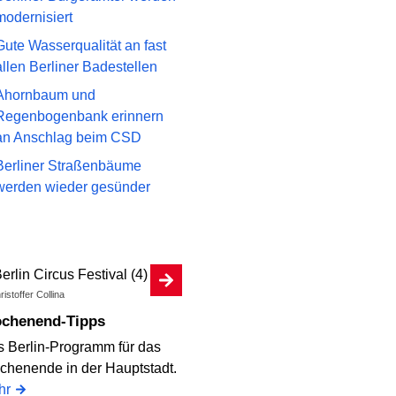
modernisiert
Gute Wasserqualität an fast
allen Berliner Badestellen
Ahornbaum und
Regenbogenbank erinnern
an Anschlag beim CSD
Berliner Straßenbäume
werden wieder gesünder
istoffer Collina
Wochenend-Tipps
 Berlin-Programm für das
henende in der Hauptstadt.
hr