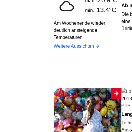
20.9°C
max.
Ab
13.4°C
min.
Die 
eine 
Am Wochenende wieder
Berli
deutlich ansteigende
Temperaturen
Weitere Aussichten
© dpa
Lan
Teil
Auss