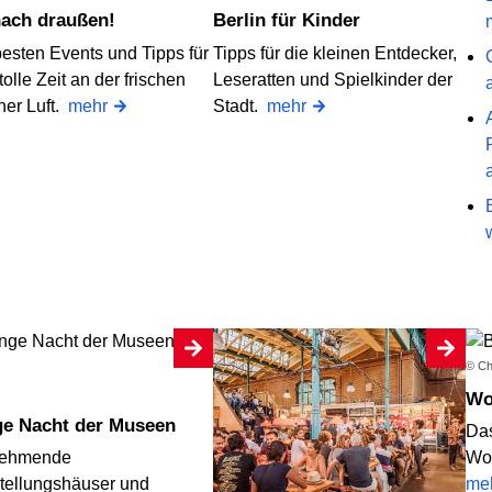
 nach draußen!
Berlin für Kinder
besten Events und Tipps für
Tipps für die kleinen Entdecker,
tolle Zeit an der frischen
Leseratten und Spielkinder der
ner Luft.
mehr
Stadt.
mehr
© Chr
ge Nacht der Museen
Das
nehmende
Woc
tellungshäuser und
me