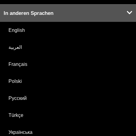
In anderen Sprachen
English
العربية
Français
Polski
Русский
Türkçe
Українська