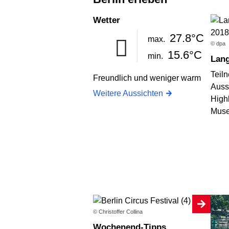
Wetter
27.8°C
max.
© dpa
15.6°C
min.
Lan
Teil
Freundlich und weniger warm
Auss
Weitere Aussichten
High
Muse
© Christoffer Collina
Wochenend-Tipps