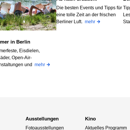
Die besten Events und Tipps für
Tip
eine tolle Zeit an der frischen
Les
Berliner Luft.
mehr
St
mer in Berlin
erfeste, Eisdielen,
bäder, Open-Air-
nstaltungen und
mehr
Ausstellungen
Kino
Fotoausstellungen
Aktuelles Programm