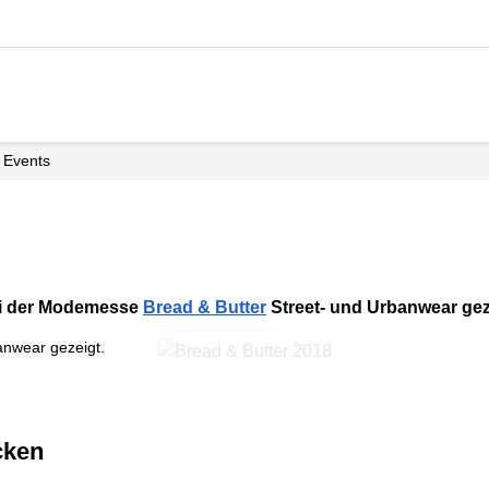
Events
ei der Modemesse
Bread & Butter
Street- und Urbanwear gez
 Bread & Butter an einem Stand vorbei, an dem die italienische Nationa
anwear gezeigt.
ecken