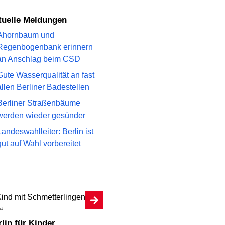
ktuelle Meldungen
Ahornbaum und
Regenbogenbank erinnern
an Anschlag beim CSD
Gute Wasserqualität an fast
allen Berliner Badestellen
Berliner Straßenbäume
werden wieder gesünder
Landeswahlleiter: Berlin ist
gut auf Wahl vorbereitet
a
erlin für Kinder