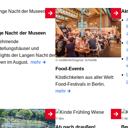
A
ge Nacht der Museen
nehmende
tellungshäuser und
lights der Langen Nacht der
© visitBerlin/Dagmar Schwelle
en im August.
mehr
Food-Events
Köstlichkeiten aus aller Welt:
Food-Festivals in Berlin.
mehr
© dpa
© dp
Ab nach draußen!
B