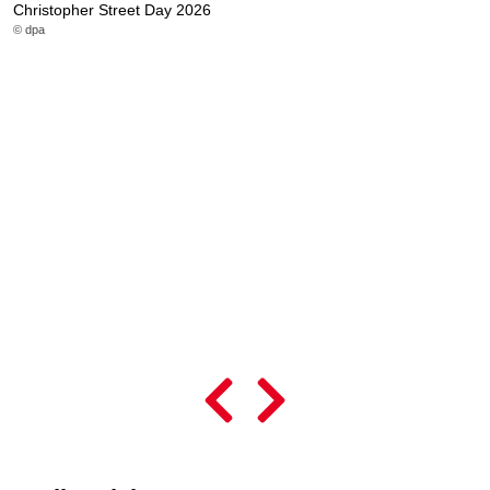
Christopher Street Day 2026
© dpa
L
© 